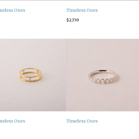
meless Ones
Timeless Ones
$
2,770
meless Ones
Timeless Ones