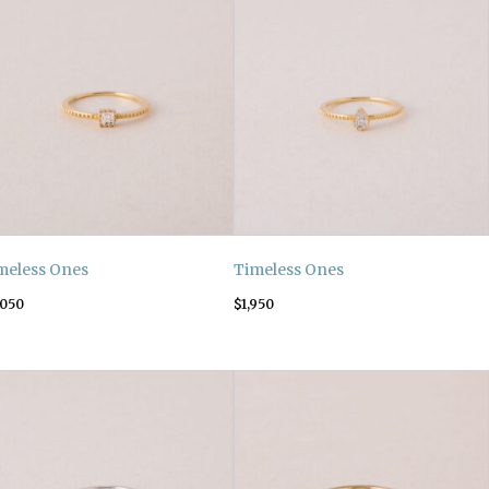
meless Ones
Timeless Ones
,050
$
1,950