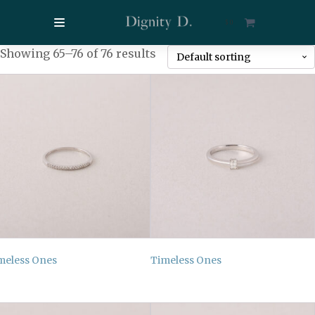
$
0
Showing 65–76 of 76 results
meless Ones
Timeless Ones