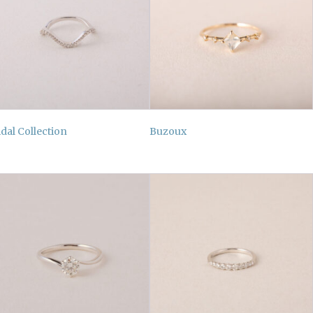
idal Collection
Buzoux