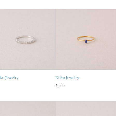
ko Jewelry
Neko Jewelry
$
1,100