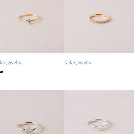
ko Jewelry
Neko Jewelry
100