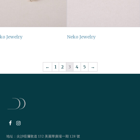
ko Jewelry
Neko Jewelry
←
1
2
3
4
5
→
地址：尖沙咀彌敦道 132 美麗華廣場一期 128 號