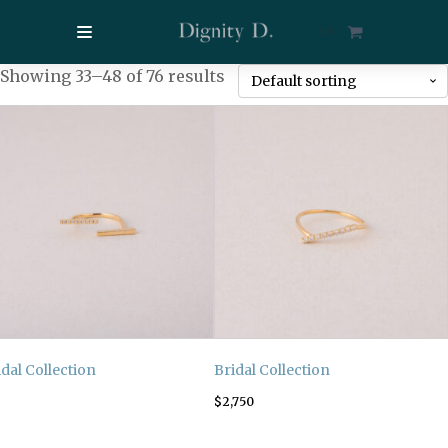
$
0
Showing 33–48 of 76 results
idal Collection
Bridal Collection
$
2,750