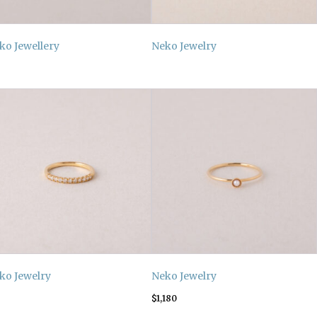
ko Jewellery
Neko Jewelry
ko Jewelry
Neko Jewelry
$
1,180