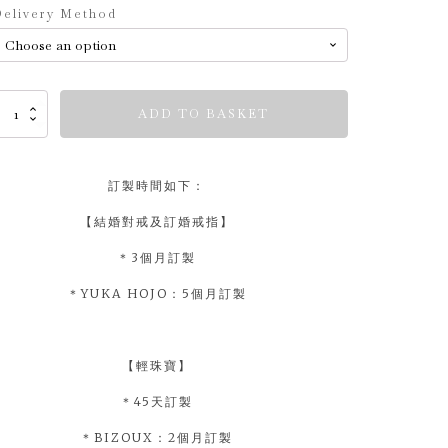
elivery Method
imeless
ADD TO BASKET
nes
uantity
訂製時間如下：
【結婚對戒及訂婚戒指】
＊3個月訂製
＊YUKA HOJO：5個月訂製
【輕珠寶】
＊45天訂製
＊BIZOUX：2個月訂製