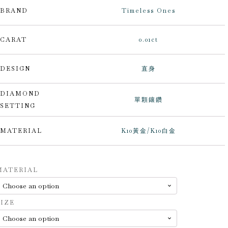
BRAND
Timeless Ones
CARAT
0.01ct
DESIGN
直身
DIAMOND
單顆鑲鑽
SETTING
MATERIAL
K10黃金/K10白金
lternative:
MATERIAL
SIZE