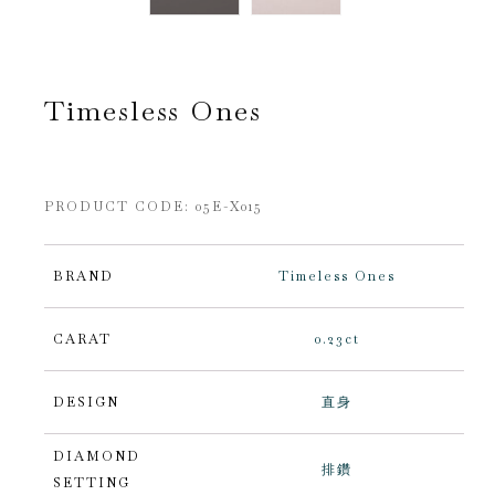
Timesless Ones
PRODUCT CODE: 05E-X015
BRAND
Timeless Ones
CARAT
0.23ct
DESIGN
直身
DIAMOND
排鑽
SETTING