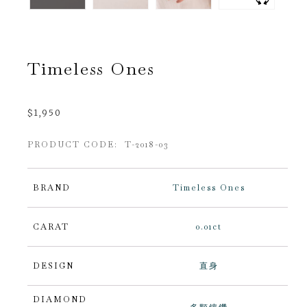
Timeless Ones
$
1,950
PRODUCT CODE: T-2018-03
BRAND
Timeless Ones
CARAT
0.01ct
DESIGN
直身
DIAMOND