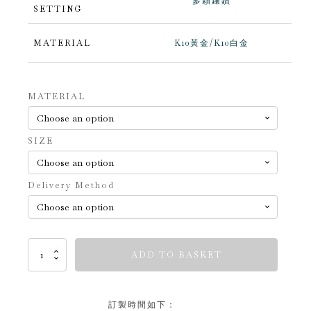
多顆鑲鑽
SETTING
MATERIAL
K10黃金/K10白金
Alternative:
MATERIAL
SIZE
Delivery Method
Timeless
ADD TO BASKET
Ones
quantity
訂製時間如下：