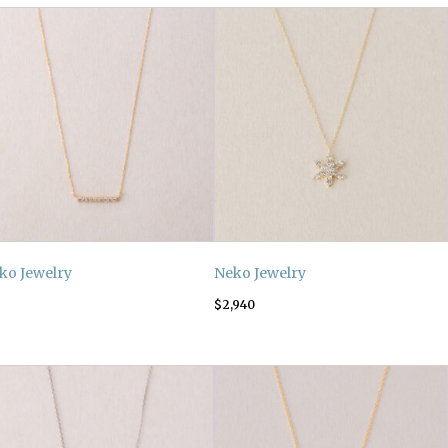
ko Jewelry
Neko Jewelry
$
2,940