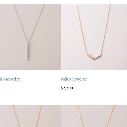
ko Jewelry
Neko Jewelry
$
2,200