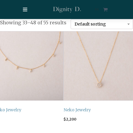
$
0
Showing 33–48 of 55 results
ko Jewelry
Neko Jewelry
$
2,200