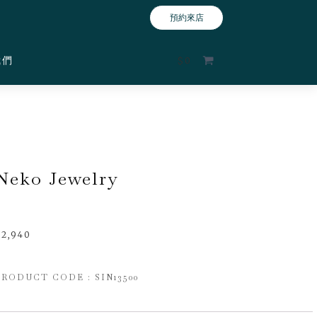
預約來店
我們
$
0
Neko Jewelry
$
2,940
PRODUCT CODE : SIN13500