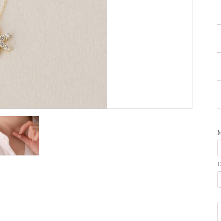
A
D
J