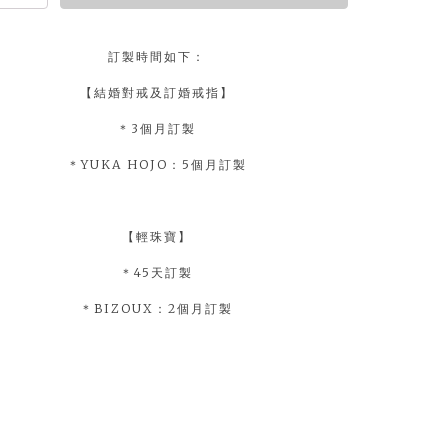
uantity
訂製時間如下：
【結婚對戒及訂婚戒指】
＊3個月訂製
＊YUKA HOJO：5個月訂製
【輕珠寶】
＊45天訂製
＊BIZOUX：2個月訂製