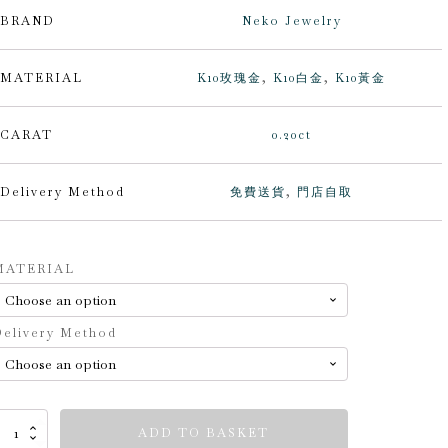
BRAND
Neko Jewelry
MATERIAL
K10玫瑰金
,
K10白金
,
K10黃金
CARAT
0.20ct
Delivery Method
免費送貨
,
門店自取
lternative:
MATERIAL
elivery Method
Neko
ADD TO BASKET
ewelry