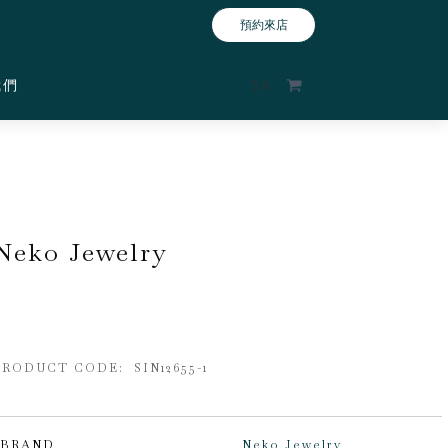
預約來店
我們
$
0
Neko Jewelry
PRODUCT CODE: SIN12655-1
BRAND
Neko Jewelry