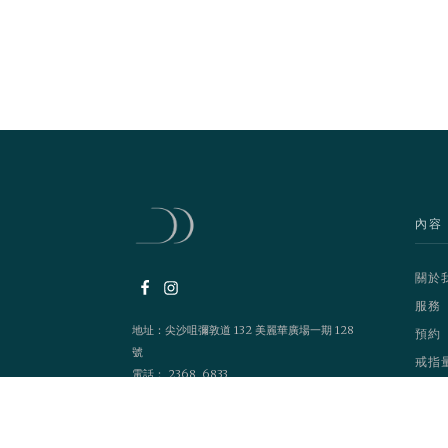
內容
關於
服務
地址：尖沙咀彌敦道 132 美麗華廣場一期 128
預約
號
戒指
電話： 2368 6833
營業時間：1200 - 2100