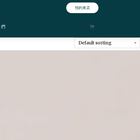
預約來店
我們
$
0