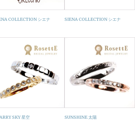
ENA COLLECTION シエナ
SIENA COLLECTION シエナ
ARRY SKY 星空
SUNSHINE 太陽