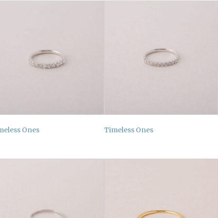
meless Ones
Timeless Ones