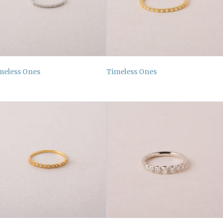
meless Ones
Timeless Ones