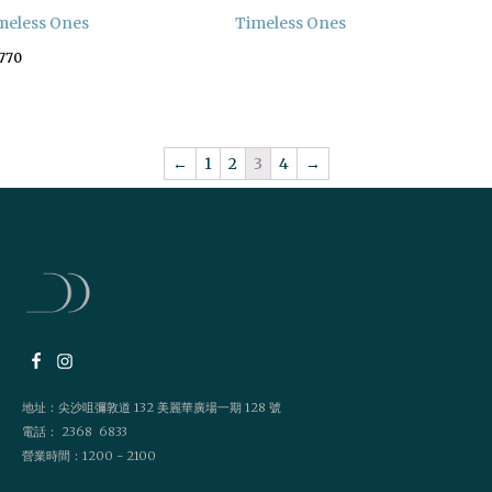
meless Ones
Timeless Ones
,770
←
1
2
3
4
→
地址：尖沙咀彌敦道 132 美麗華廣場一期 128 號
電話： 2368 6833
營業時間：1200 - 2100