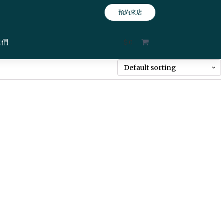
預約來店
我們
$
0