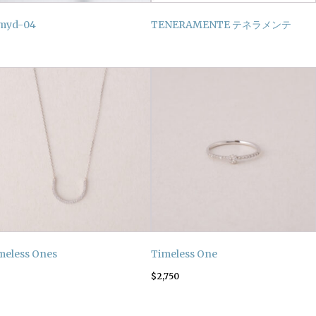
myd-04
TENERAMENTE テネラメンテ
meless Ones
Timeless One
$
2,750