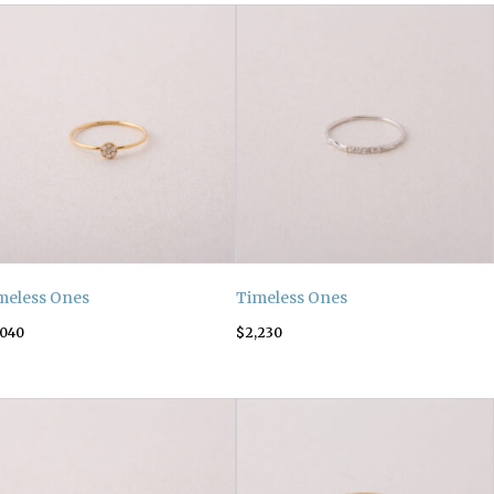
meless Ones
Timeless Ones
,040
$
2,230