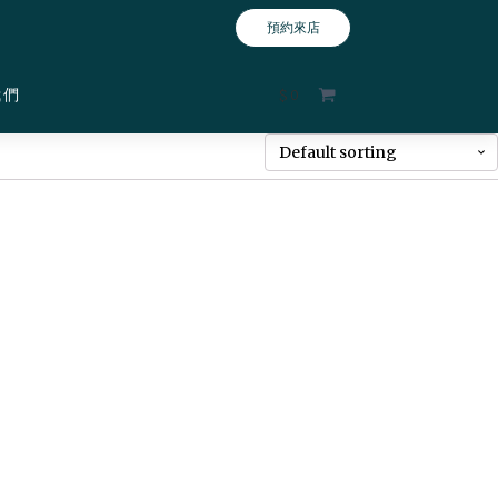
預約來店
我們
$
0