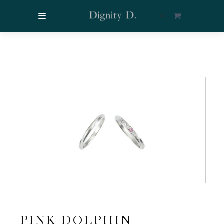
$
0
PINK DOLPHIN