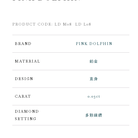
PRODUCT CODE: LD M08 LD L08
BRAND
PINK DOLPHIN
MATERIAL
鉑金
DESIGN
直身
CARAT
0.03ct
DIAMOND
多顆鑲鑽
SETTING