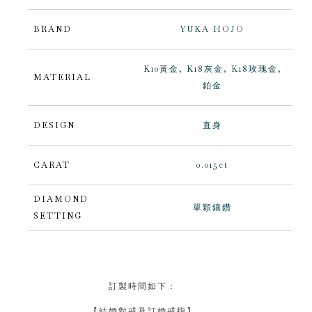
BRAND
YUKA HOJO
K10黃金
,
K18灰金
,
K18玫瑰金
,
MATERIAL
鉑金
DESIGN
直身
CARAT
0.015ct
DIAMOND
單顆鑲鑽
SETTING
訂製時間如下：
【結婚對戒及訂婚戒指】