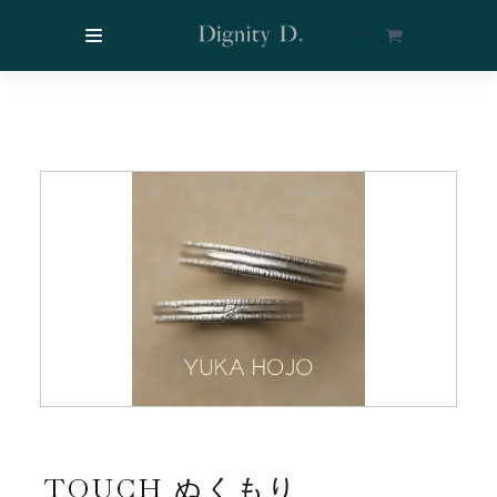
$
0
TOUCH ぬくもり