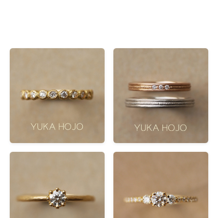
Refine results
類型
類型
全部
結婚戒指
(10)
訂婚戒指
(4)
線條
線條
直身
(14)
鑲鑽
鑲鑽
多顆鑲鑽
(8)
單顆鑲鑽
(6)
排鑽
(2)
材質
材質
鉑金
(14)
K18玫瑰金
(13)
K18黃金
(12)
K18灰金
(9)
K10黃金
(1)
多色組合
(1)