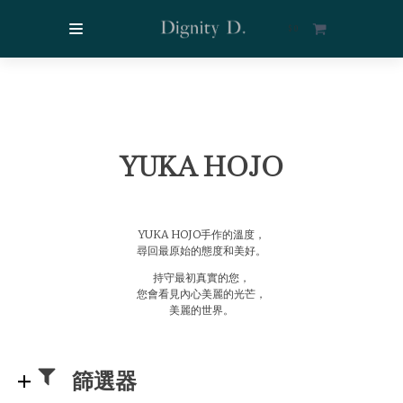
$
0
YUKA HOJO
YUKA HOJO手作的溫度，
尋回最原始的態度和美好。
持守最初真實的您，
您會看見內心美麗的光芒，
美麗的世界。
篩選器