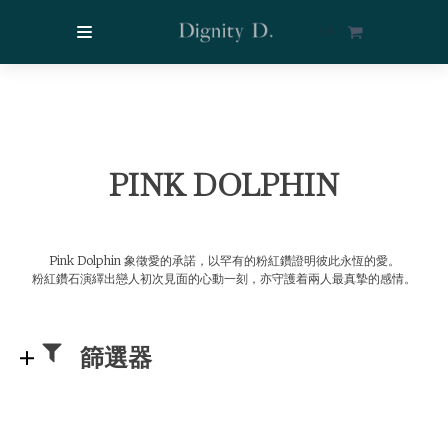
$
0
PINK DOLPHIN
Pink Dolphin 象徵愛的承諾，以罕有的粉紅鑽證明彼此永恆的愛。
粉紅鑽石演繹出戀人初次見面的心動一刻，亦守護着兩人最真摯的感情。
篩選器
Refine results