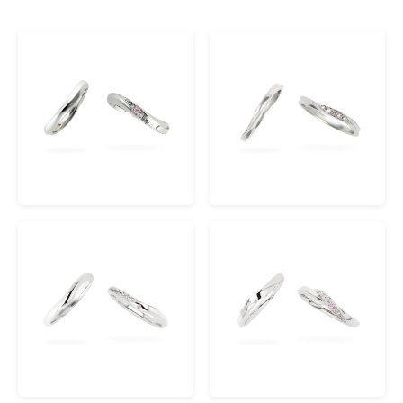
類型
類型
全部
結婚戒指
(7)
線條
線條
直身
(5)
波浪形
(3)
V形
(1)
鑲鑽
鑲鑽
多顆鑲鑽
(7)
排鑽
(1)
材質
材質
鉑金
(7)