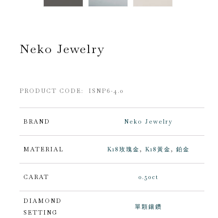
Neko Jewelry
PRODUCT CODE: ISNP6-4.0
BRAND
Neko Jewelry
MATERIAL
K18玫瑰金
,
K18黃金
,
鉑金
CARAT
0.50ct
DIAMOND
單顆鑲鑽
SETTING