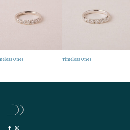
meless Ones
Timeless Ones