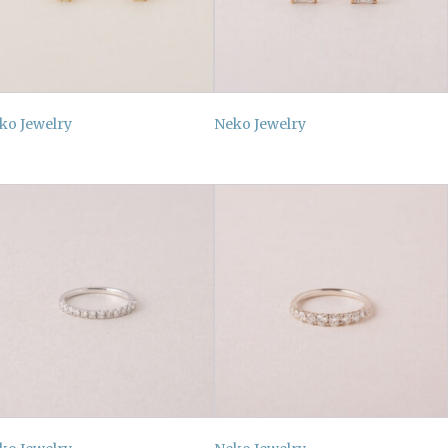
ko Jewelry
Neko Jewelry