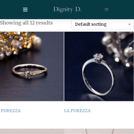
$
0
Showing all 12 results
 PUREZZA
LA PUREZZA