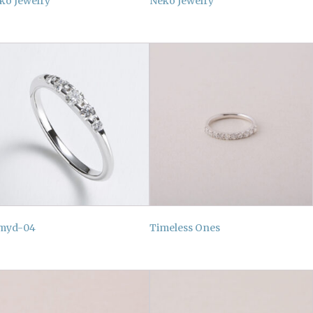
ko Jewelry
Neko Jewelry
myd-04
Timeless Ones