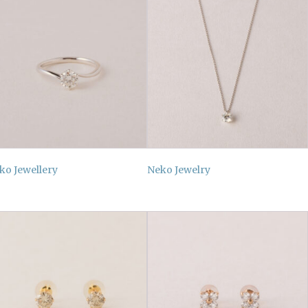
ko Jewellery
Neko Jewelry