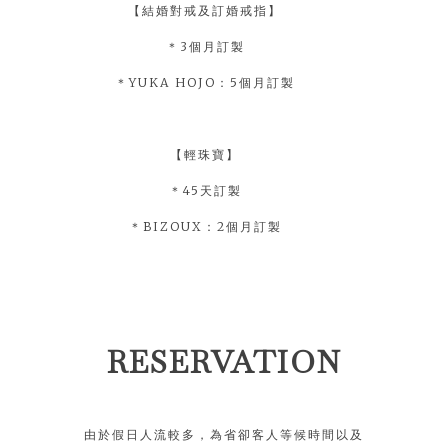
【結婚對戒及訂婚戒指】
＊3個月訂製
＊YUKA HOJO：5個月訂製
【輕珠寶】
＊45天訂製
＊BIZOUX：2個月訂製
RESERVATION
由於假日人流較多，為省卻客人等候時間以及