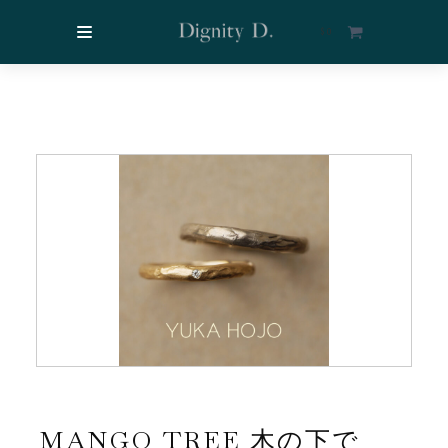
$
0
MANGO TREE 木の下で