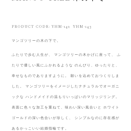
PRODUCT CODE: YHM-142 YHM-143
マンゴツリーの木の下で。
ふたりで歩む人生が、 マンゴツリーの木かげに座って、 ふ
たりで優しい風にふかれるような のんびり、ゆったりと、
幸せなものでありますように。 願いを込めておつくりしま
した。 マンゴツリーをイメージしたナチュラルでオーガニ
ックな ハンドメイドの温もりいっぱいのマリッジリング。
表面に色々な加工を重ねて、味わい深い風合いと ホワイト
ゴールドの深い色合いが珍しく、 シンプルなのに存在感が
あるかっこいい結婚指輪です。