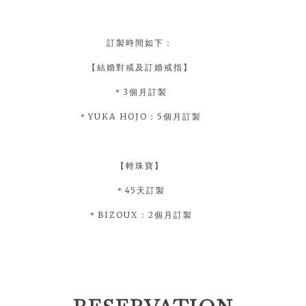
訂製時間如下：
【結婚對戒及訂婚戒指】
＊3個月訂製
＊YUKA HOJO：5個月訂製
【輕珠寶】
＊45天訂製
＊BIZOUX：2個月訂製