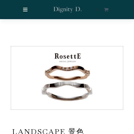
$
0
LANDSCAPE 景色