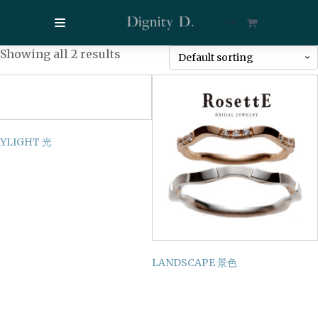
$
0
Showing all 2 results
YLIGHT 光
LANDSCAPE 景色