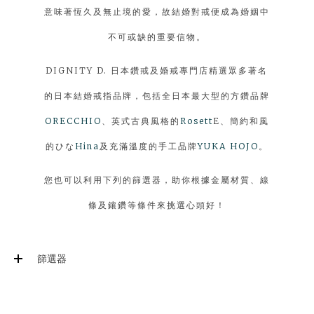
意味著恆久及無止境的愛，故結婚對戒便成為婚姻中
不可或缺的重要信物。
DIGNITY D. 日本鑽戒及婚戒專門店精選眾多著名
的日本結婚戒指品牌，包括全日本最大型的方鑽品牌
ORECCHIO
、英式古典風格的
Rosett
E、簡約和風
的ひな
Hina
及充滿溫度的手工品牌
YUKA HOJO
。
您也可以利用下列的篩選器，助你根據金屬材質、線
條及鑲鑽等條件來挑選心頭好！
篩選器
Refine results