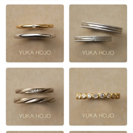
材質
鉑金
(195)
K18玫瑰金
(149)
K18黃金
(141)
K18灰金
(94)
K18香檳金
(66)
多色組合
(25)
999純鉑金
(14)
K10黃金
(13)
K10玫瑰金
(12)
K10白金
(12)