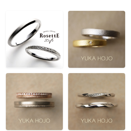
品牌
品牌
RosettE
(41)
ORECCHIO
(27)
Hina
(18)
11.22 いい夫婦
(15)
et.lu
(14)
ALTERGO
(12)
Nocur
(12)
CANDLE
(10)
Katamu
(10)
YUKA HOJO
(10)
OCTAVE
(9)
LA PUREZZA
(8)
Timeless Ones
(8)
PINK DOLPHIN
(7)
TOWAIYOU
(6)
Angerosa
(5)
線條
線條
直身
(131)
波浪形
(62)
V形
(24)
鑲鑽
鑲鑽
多顆鑲鑽
(140)
單顆鑲鑽
(59)
排鑽
(36)
無鑲鑽
(20)
材質