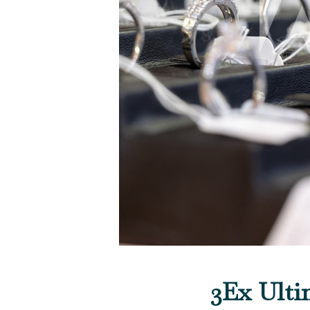
3Ex Ulti