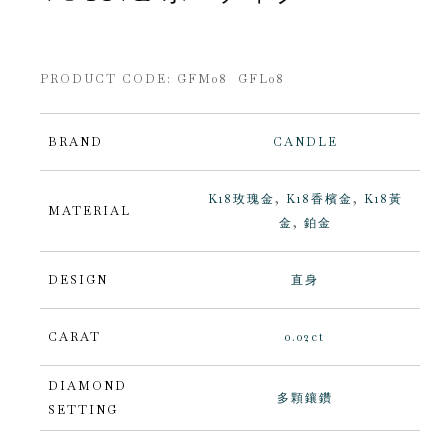
PRODUCT CODE:
GFM08 GFL08
BRAND
CANDLE
K18玫瑰金
,
K18香檳金
,
K18黃
MATERIAL
金
,
鉑金
DESIGN
直身
CARAT
0.02ct
DIAMOND
多顆鑲鑽
SETTING