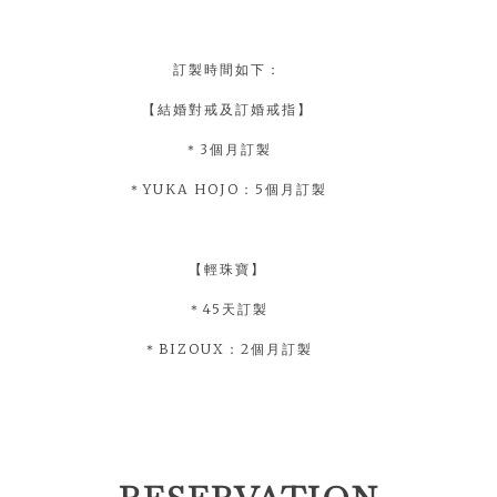
訂製時間如下：
【結婚對戒及訂婚戒指】
＊3個月訂製
＊YUKA HOJO：5個月訂製
【輕珠寶】
＊45天訂製
＊BIZOUX：2個月訂製