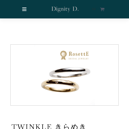
$
0
TWINKLE きらめき