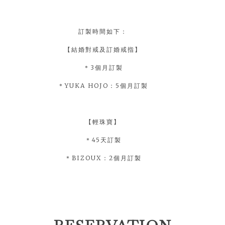
訂製時間如下：
【結婚對戒及訂婚戒指】
＊3個月訂製
＊YUKA HOJO：5個月訂製
【輕珠寶】
＊45天訂製
＊BIZOUX：2個月訂製