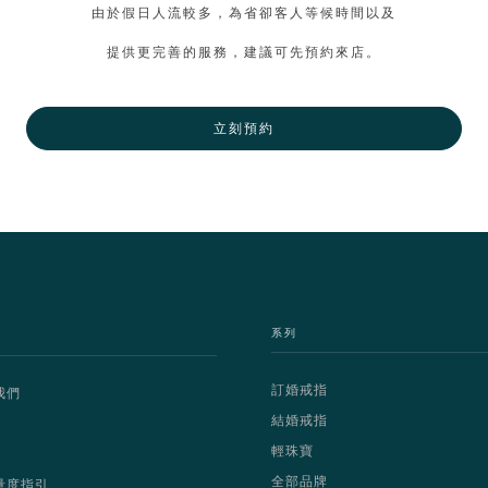
由於假日人流較多，為省卻客人等候時間以及
提供更完善的服務，建議可先預約來店。
立刻預約
系列
訂婚戒指
我們
結婚戒指
輕珠寶
全部品牌
量度指引