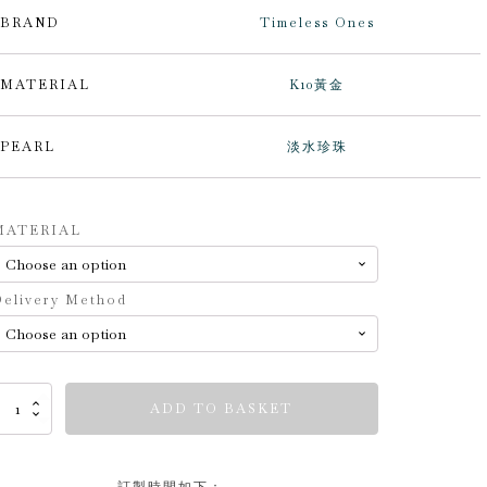
BRAND
Timeless Ones
MATERIAL
K10黃金
PEARL
淡水珍珠
lternative:
MATERIAL
elivery Method
imeless
ADD TO BASKET
nes
uantity
訂製時間如下：