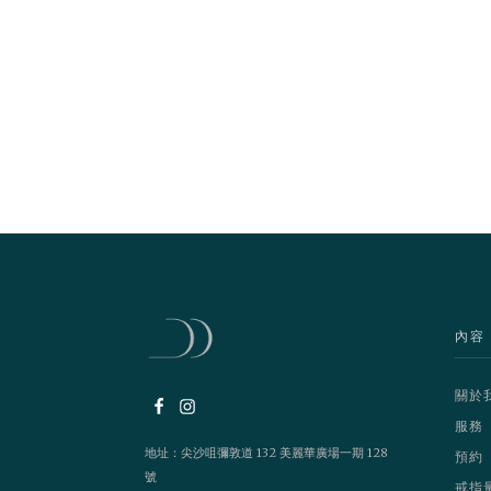
內容
關於
服務
地址：尖沙咀彌敦道 132 美麗華廣場一期 128
預約
號
戒指