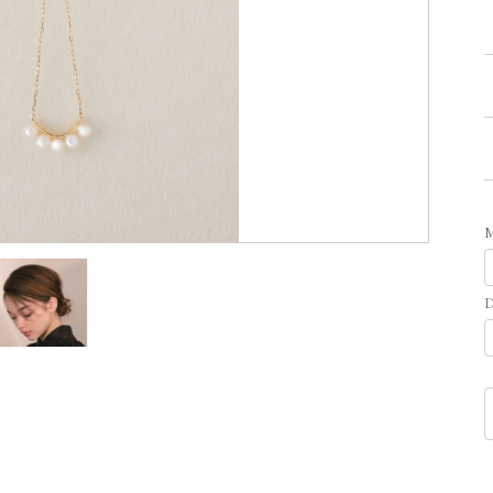
A
D
T
O
q