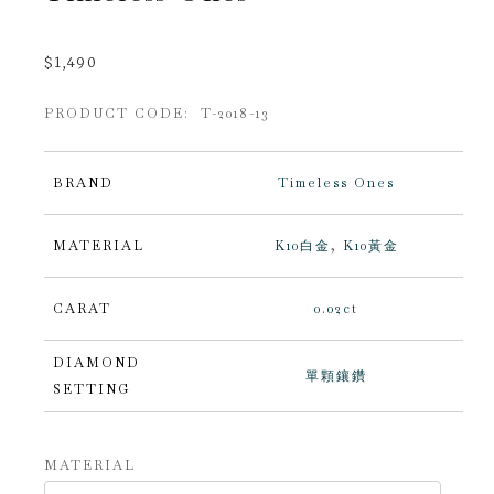
$
1,490
PRODUCT CODE: T-2018-13
BRAND
Timeless Ones
MATERIAL
K10白金
,
K10黃金
CARAT
0.02ct
DIAMOND
單顆鑲鑽
SETTING
Alternative:
MATERIAL