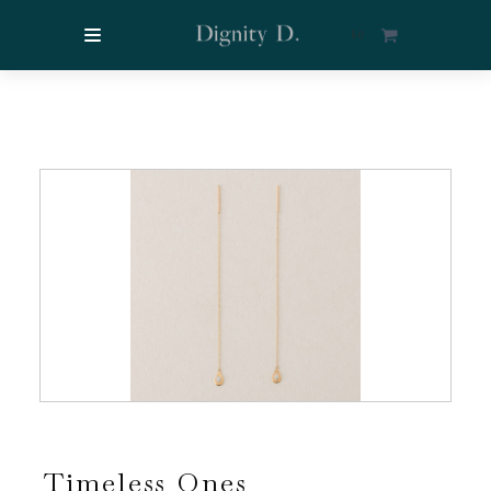
$
0
Timeless Ones