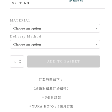
多顆鑲鑽
SETTING
Alternative:
MATERIAL
Delivery Method
Timeless
ADD TO BASKET
Ones
quantity
訂製時間如下：
【結婚對戒及訂婚戒指】
＊3個月訂製
＊YUKA HOJO：5個月訂製