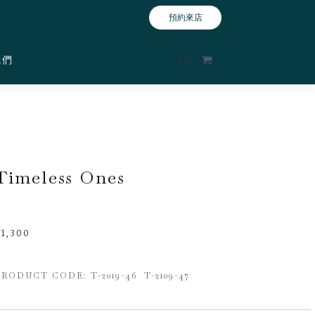
預約來店
我們
$
0
Timeless Ones
$
1,300
PRODUCT CODE: T-2019-46 T-2109-47