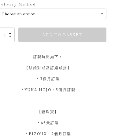
elivery Method
imeless
ADD TO BASKET
nes
uantity
訂製時間如下：
【結婚對戒及訂婚戒指】
＊3個月訂製
＊YUKA HOJO：5個月訂製
【輕珠寶】
＊45天訂製
＊BIZOUX：2個月訂製