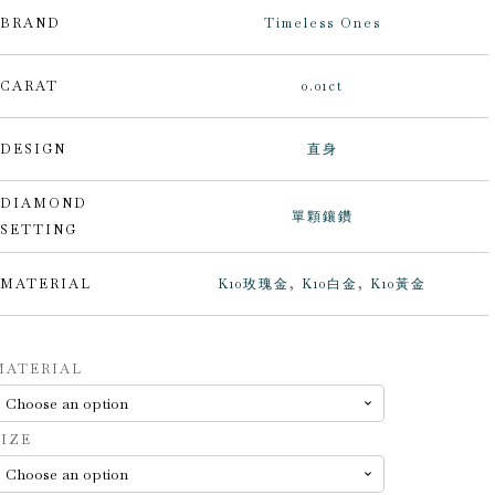
BRAND
Timeless Ones
CARAT
0.01ct
DESIGN
直身
DIAMOND
單顆鑲鑽
SETTING
MATERIAL
K10玫瑰金
,
K10白金
,
K10黃金
lternative:
MATERIAL
SIZE