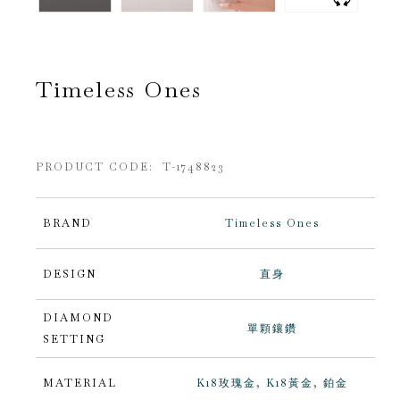
Timeless Ones
PRODUCT CODE: T-1748823
BRAND
Timeless Ones
DESIGN
直身
DIAMOND
單顆鑲鑽
SETTING
MATERIAL
K18玫瑰金
,
K18黃金
,
鉑金