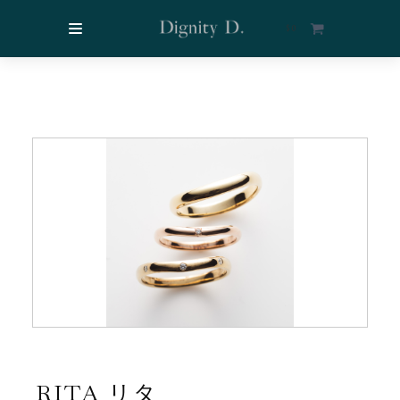
$
0
RITA リタ