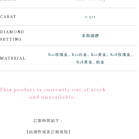
CARAT
0.3ct
DIAMOND
多顆鑲鑽
SETTING
K10玫瑰金
,
K10白金
,
K10黃金
,
K18玫瑰金
,
MATERIAL
K18黃金
,
鉑金
lternative:
This product is currently out of stock
and unavailable.
訂製時間如下：
【結婚對戒及訂婚戒指】