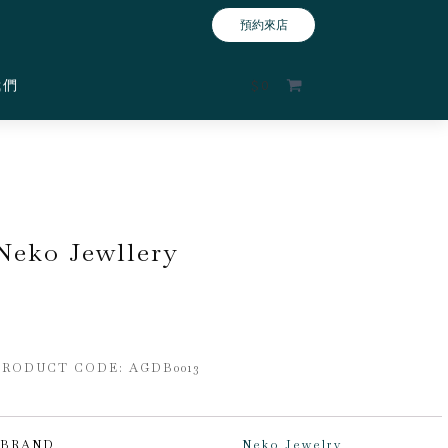
預約來店
我們
$
0
Neko Jewllery
PRODUCT CODE: AGDB0013
BRAND
Neko Jewelry