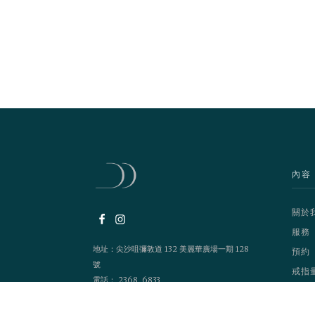
內容
關於
服務
地址：尖沙咀彌敦道 132 美麗華廣場一期 128
預約
號
戒指
電話： 2368 6833
營業時間：1200 - 2100