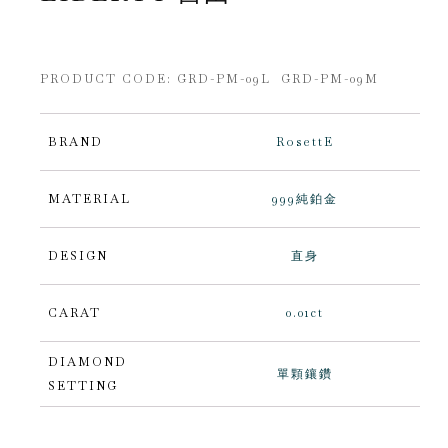
PRODUCT CODE:
GRD-PM-09L GRD-PM-09M
BRAND
RosettE
MATERIAL
999純鉑金
DESIGN
直身
CARAT
0.01ct
DIAMOND
單顆鑲鑽
SETTING