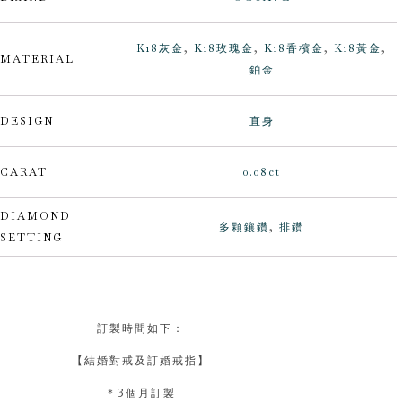
K18灰金
,
K18玫瑰金
,
K18香檳金
,
K18黃金
,
MATERIAL
鉑金
DESIGN
直身
CARAT
0.08ct
DIAMOND
多顆鑲鑽
,
排鑽
SETTING
訂製時間如下：
【結婚對戒及訂婚戒指】
＊3個月訂製