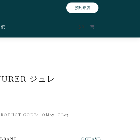
預約來店
我們
$
0
JURER ジュレ
PRODUCT CODE: OM07 OL07
BRAND
OCTAVE