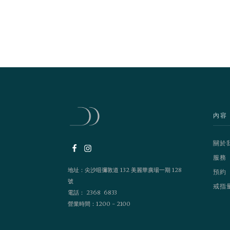
內容
關於
服務
地址：尖沙咀彌敦道 132 美麗華廣場一期 128
預約
號
戒指
電話： 2368 6833
營業時間：1200 - 2100