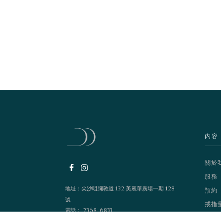
內容
關於
服務
地址：尖沙咀彌敦道 132 美麗華廣場一期 128
預約
號
戒指
電話： 2368 6833