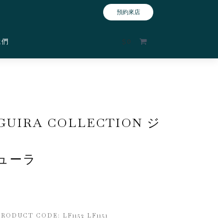
預約來店
我們
$
0
GUIRA COLLECTION ジ
ューラ
PRODUCT CODE:
LF1152 LF1151