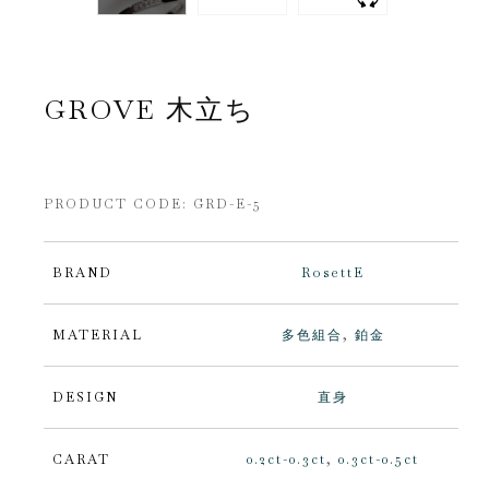
GROVE 木立ち
PRODUCT CODE:
GRD-E-5
BRAND
RosettE
MATERIAL
多色組合
,
鉑金
DESIGN
直身
CARAT
0.2ct-0.3ct
,
0.3ct-0.5ct