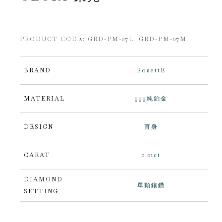
PRODUCT CODE:
GRD-PM-07L GRD-PM-07M
BRAND
RosettE
MATERIAL
999純鉑金
DESIGN
直身
CARAT
0.01ct
DIAMOND
單顆鑲鑽
SETTING