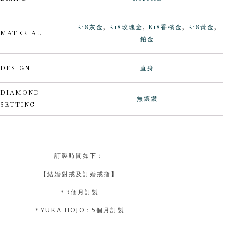
K18灰金
,
K18玫瑰金
,
K18香檳金
,
K18黃金
,
MATERIAL
鉑金
DESIGN
直身
DIAMOND
無鑲鑽
SETTING
訂製時間如下：
【結婚對戒及訂婚戒指】
＊3個月訂製
＊YUKA HOJO：5個月訂製