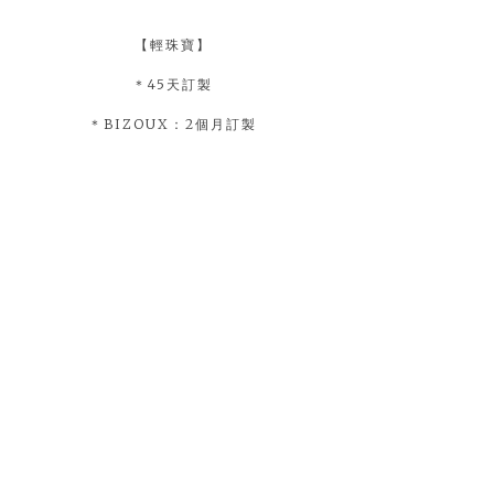
【輕珠寶】
＊45天訂製
＊BIZOUX：2個月訂製