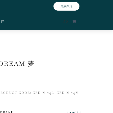
預約來店
我們
$
0
DREAM 夢
PRODUCT CODE:
GRD-M-24L GRD-M-24M
BRAND
RosettE