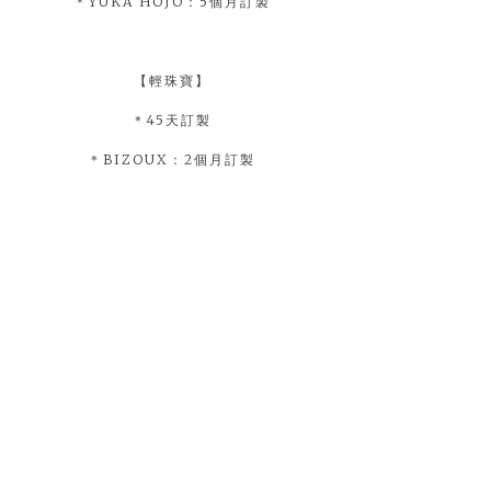
＊YUKA HOJO：5個月訂製
【輕珠寶】
＊45天訂製
＊BIZOUX：2個月訂製