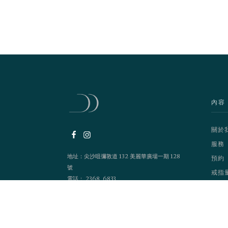
內容
關於
服務
地址：尖沙咀彌敦道 132 美麗華廣場一期 128
預約
號
戒指
電話： 2368 6833
營業時間：1200 - 2100