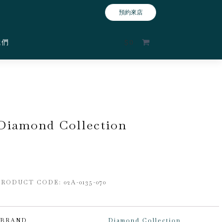
預約來店
我們
$
0
Diamond Collection
PRODUCT CODE:
02A-0135-070
BRAND
Diamond Collection