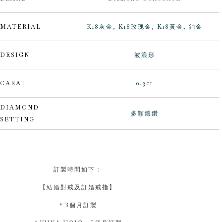
MATERIAL
K18灰金
,
K18玫瑰金
,
K18黃金
,
鉑金
DESIGN
波浪形
CARAT
0.3ct
DIAMOND
多顆鑲鑽
SETTING
訂製時間如下：
【結婚對戒及訂婚戒指】
＊3個月訂製