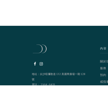
內容
關於
服務
地址：尖沙咀彌敦道 132 美麗華廣場一期 128
預約
號
戒指
電話： 2368 6833
營業時間：1200 - 2100