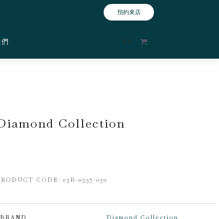
預約來店
我們
$
0
Diamond Collection
PRODUCT CODE:
03B-0337-030
BRAND
Diamond Collection