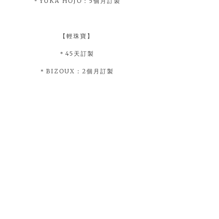
＊YUKA HOJO：5個月訂製
【輕珠寶】
＊45天訂製
＊BIZOUX：2個月訂製