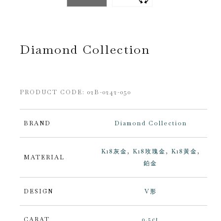
Diamond Collection
PRODUCT CODE:
02B-0242-050
BRAND
Diamond Collection
K18灰金
,
K18玫瑰金
,
K18黃金
,
MATERIAL
鉑金
DESIGN
V形
CARAT
0.5ct