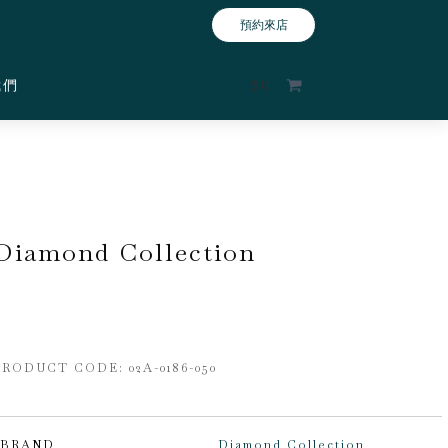
預約來店
我們
$
0
Diamond Collection
PRODUCT CODE:
02A-0186-050
BRAND
Diamond Collection