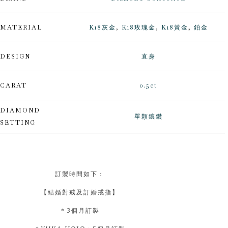
MATERIAL
K18灰金
,
K18玫瑰金
,
K18黃金
,
鉑金
DESIGN
直身
CARAT
0.5ct
DIAMOND
單顆鑲鑽
SETTING
訂製時間如下：
【結婚對戒及訂婚戒指】
＊3個月訂製