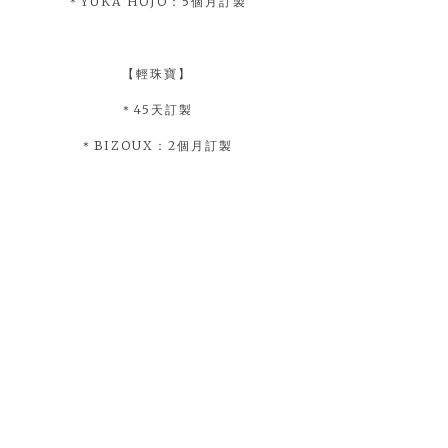
＊YUKA HOJO：5個月訂製
【輕珠寶】
＊45天訂製
＊BIZOUX：2個月訂製