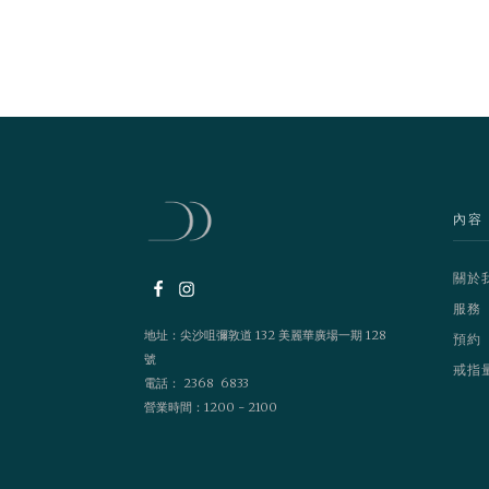
內容
關於
服務
地址：尖沙咀彌敦道 132 美麗華廣場一期 128
預約
號
戒指
電話： 2368 6833
營業時間：1200 - 2100