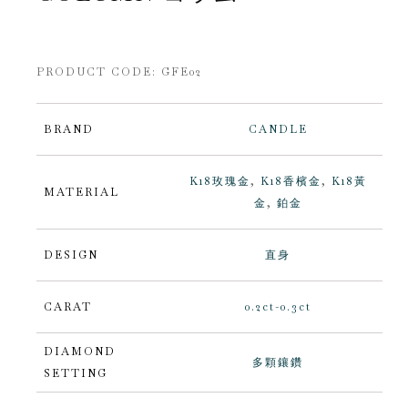
PRODUCT CODE:
GFE02
BRAND
CANDLE
K18玫瑰金
,
K18香檳金
,
K18黃
MATERIAL
金
,
鉑金
DESIGN
直身
CARAT
0.2ct-0.3ct
DIAMOND
多顆鑲鑽
SETTING