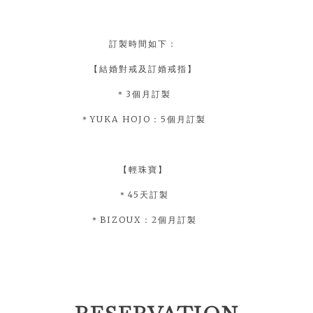
訂製時間如下：
【結婚對戒及訂婚戒指】
＊3個月訂製
＊YUKA HOJO：5個月訂製
【輕珠寶】
＊45天訂製
＊BIZOUX：2個月訂製