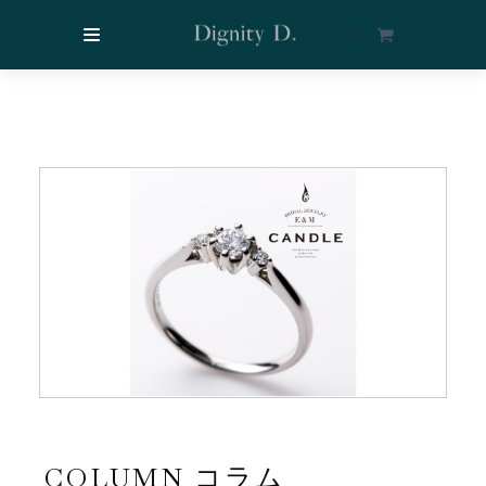
$
0
COLUMN コラム