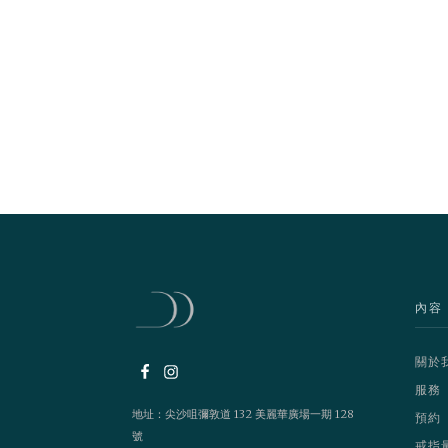
內容
關於
服務
地址：尖沙咀彌敦道 132 美麗華廣場一期 128
預約
號
戒指