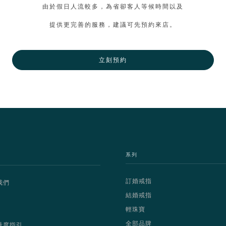
由於假日人流較多，為省卻客人等候時間以及
提供更完善的服務，建議可先預約來店。
立刻預約
系列
訂婚戒指
我們
結婚戒指
輕珠寶
全部品牌
量度指引