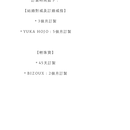
訂製時間如下：
【結婚對戒及訂婚戒指】
＊3個月訂製
＊YUKA HOJO：5個月訂製
【輕珠寶】
＊45天訂製
＊BIZOUX：2個月訂製