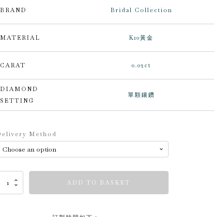
BRAND
Bridal Collection
MATERIAL
K10黃金
CARAT
0.02ct
DIAMOND
單顆鑲鑽
SETTING
lternative:
elivery Method
ridal
ADD TO BASKET
ollection
uantity