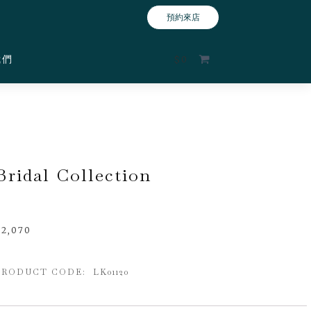
預約來店
我們
$
0
Bridal Collection
$
2,070
PRODUCT CODE: LK01120