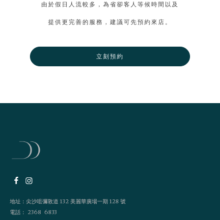
由於假日人流較多，為省卻客人等候時間以及
提供更完善的服務，建議可先預約來店。
立刻預約
地址：尖沙咀彌敦道 132 美麗華廣場一期 128 號
電話： 2368 6833