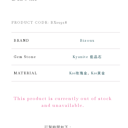
PRODUCT CODE: BX02928
BRAND
Bizoux
Gem Stone
Kyanite 藍晶石
MATERIAL
K10玫瑰金
,
K10黃金
Alternative:
This product is currently out of stock
and unavailable.
訂製時間如下：