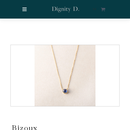
$
0
Bizoux