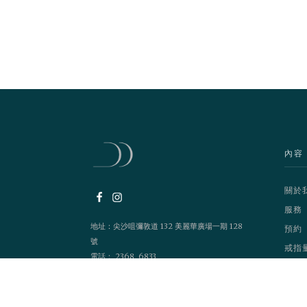
內容
關於
服務
地址：尖沙咀彌敦道 132 美麗華廣場一期 128
預約
號
戒指
電話： 2368 6833
營業時間：1200 - 2100