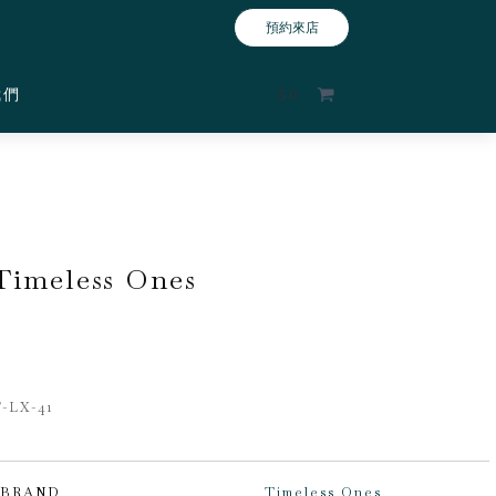
預約來店
我們
$
0
Timeless Ones
-LX-41
BRAND
Timeless Ones