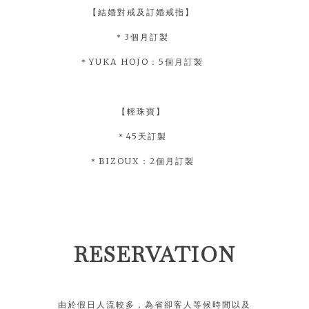
【結婚對戒及訂婚戒指】
＊3個月訂製
＊YUKA HOJO：5個月訂製
【輕珠寶】
＊45天訂製
＊BIZOUX：2個月訂製
RESERVATION
由於假日人流較多，為省卻客人等候時間以及