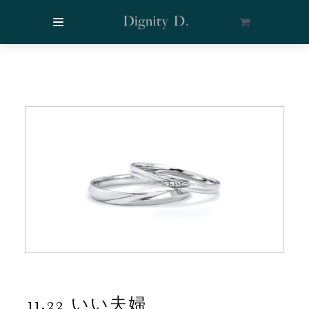
$
0
11.22 いい夫婦