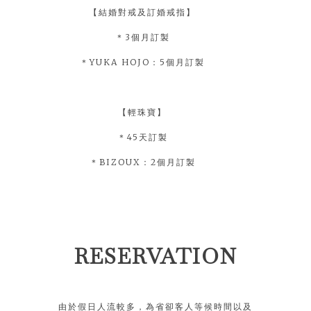
【結婚對戒及訂婚戒指】
＊3個月訂製
＊YUKA HOJO：5個月訂製
【輕珠寶】
＊45天訂製
＊BIZOUX：2個月訂製
RESERVATION
由於假日人流較多，為省卻客人等候時間以及