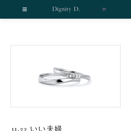
$
0
11.22 いい夫婦