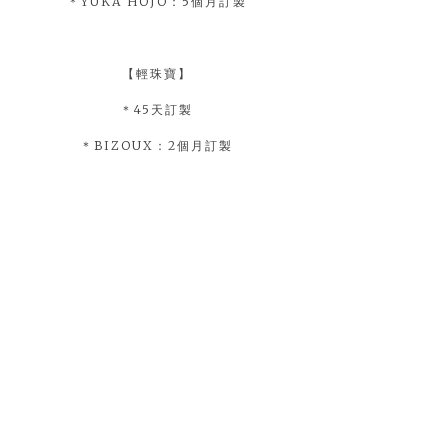
＊YUKA HOJO：5個月訂製
【輕珠寶】
＊45天訂製
＊BIZOUX：2個月訂製