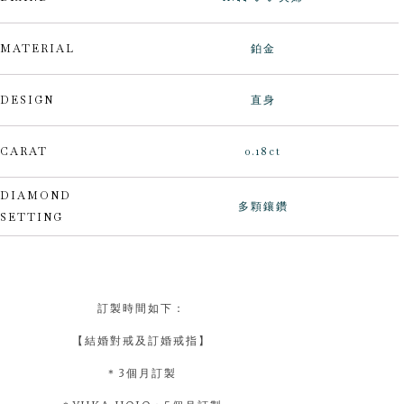
MATERIAL
鉑金
DESIGN
直身
CARAT
0.18ct
DIAMOND
多顆鑲鑽
SETTING
訂製時間如下：
【結婚對戒及訂婚戒指】
＊3個月訂製