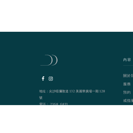
內容
關於
服務
地址：尖沙咀彌敦道 132 美麗華廣場一期 128
預約
號
戒指
電話： 2368 6833
營業時間：1200 - 2100